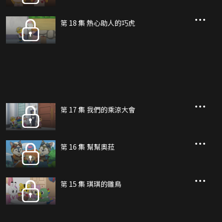
第 18 集 熱心助人的巧虎
第 17 集 我們的乘涼大會
第 16 集 幫幫奧菈
第 15 集 琪琪的雛鳥