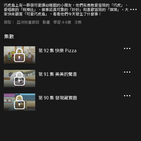
巧虎島上有一群很可愛讀幼稚園的小朋友，他們有勇敢愛冒險的「巧虎」、
愛唱歌的「桃樂比」、做事認真可靠的「妙妙」和喜歡冒險的「琪琪」。大
家快來觀賞「可愛巧虎島」，看看他們今天發生了什麼事！
類型：
亞洲兒童節目
動畫
學習:4-8歲
文教
集數
第 92 集 快樂 Pizza
第 91 集 美美的驚喜
第 90 集 發現藏寶圖