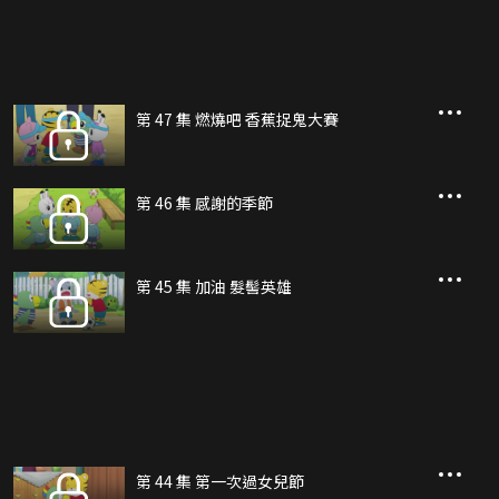
第 47 集 燃燒吧 香蕉捉鬼大賽
第 46 集 感謝的季節
第 45 集 加油 髮髻英雄
第 44 集 第一次過女兒節