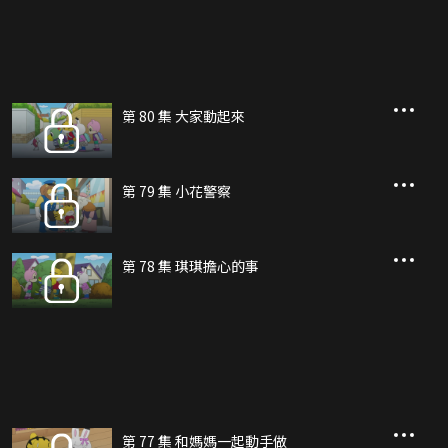
第 80 集 大家動起來
第 79 集 小花警察
第 78 集 琪琪擔心的事
第 77 集 和媽媽一起動手做