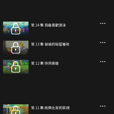
第 14 集 我最喜歡游泳
第 13 集 爸爸的秘密基地
第 12 集 快飛青蛙
第 11 集 桃樂比家的家規