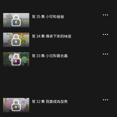
第 35 集 小可和爸爸
第 34 集 傳承下來的味道
第 33 集 小花和蓑衣蟲
第 32 集 我要成為型男