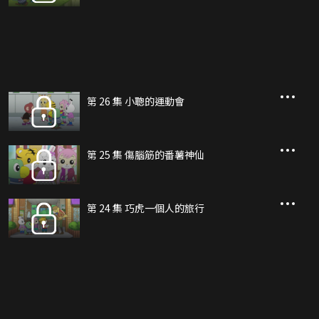
第 26 集 小聰的運動會
第 25 集 傷腦筋的番薯神仙
第 24 集 巧虎一個人的旅行