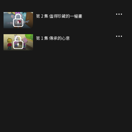
第 2 集 值得珍藏的一幅畫
第 1 集 傳承的心意