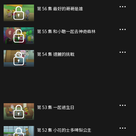
第 56 集 最好的哥哥是誰
第 55 集 和小聰一起去神奇森林
第 54 集 達麗的挑戰
第 53 集 一起過生日
第 52 集 小花的士多啤梨公主