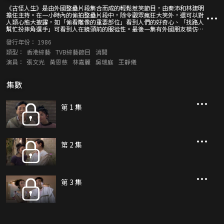
《古怪人生》是由外國整蠱片段集合而成的輕鬆惹笑節目，由秦沛和林建明
擔任主持。在一小時內的偷拍整蠱片段中，除令觀眾瘋狂大笑外，還可以對
人類心態大披露，如「偷看雕像的重要部位」看到人們的好奇心、「找路人
幫忙扮摔角選手」可看到人在鏡頭前的服從性。最後一集有外國朋友模仿
Cyndi Lauper、Dolly Parton、Michael Jackson、Elvis Presley四名著名外
發行年份：
1986
國歌手的精采演出。在節目中還可一窺視帝黎耀祥當年未紅時的青澀模樣。
類型：
香港綜藝
TVB綜藝節目
消閒
演員：
張文光
黃恩慈
林嘉麗
吳瑞庭
王靜儀
集數
第 1 集
第 2 集
第 3 集