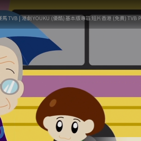
賽馬
TVB | 港劇
YOUKU (優酷)
基本版專區
短片香港 (免費)
TVB P