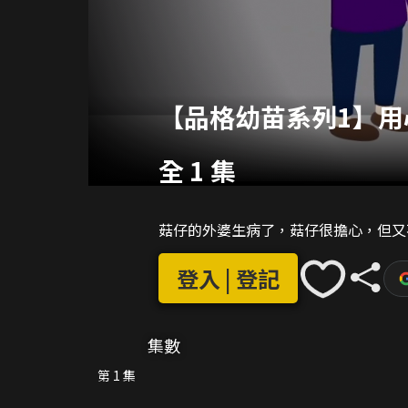
【品格幼苗系列1】用
全 1 集
菇仔的外婆生病了，菇仔很擔心，但又
登入 | 登記
集數
第 1 集