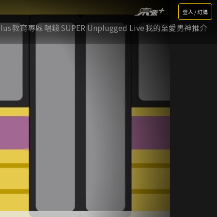
登入 / 訂購
lus
教育專區
唱錢
SUPER Unplugged Live
我的至愛男神推介