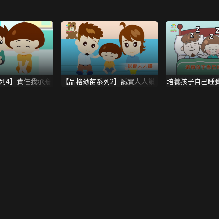
列4】責任我承擔
【品格幼苗系列2】誠實人人讚
培養孩子自己睡