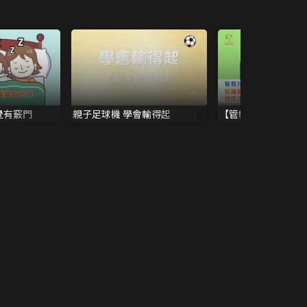
覺有竅門
親子足球機 學會輸得起
【管教技巧】別讓電
的孩子