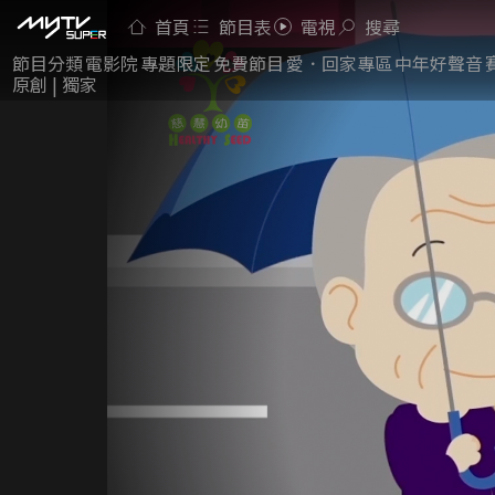
首頁
節目表
電視
搜尋
節目分類
電影院
專題限定
免費節目
愛．回家專區
中年好聲音
原創 | 獨家