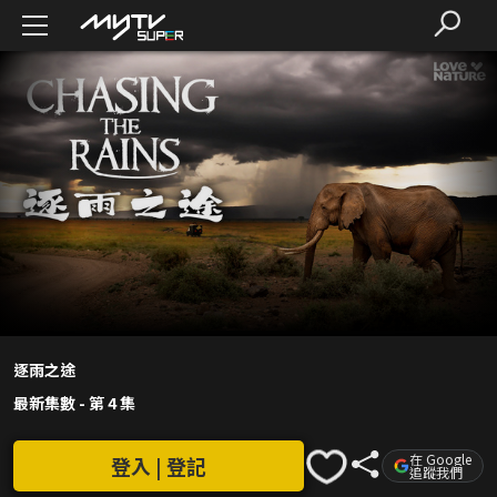
逐雨之途
最新集數
-
第 4 集
在 Google
登入 | 登記
追蹤我們