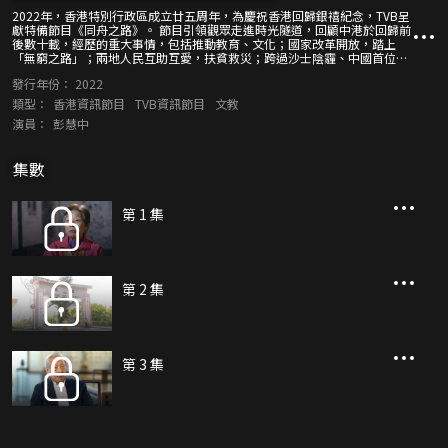
2022年，香港特別行政區成立廿五周年，為慶祝香港回歸銀禧紀念，TVB呈
獻特備節目《同舟之路》。 節目引領觀眾走進時光隧道，回顧中港於回歸前
後數十載，經歷的重大事情，包括推動教育、文化；國家改革開放，踏上
「無窮之路」；兩地人民互助互愛，扶貧救災；跨過沙士陰霾、中國首位航
天員升空、奧運扣連等事件，透過資料片段、人物訪問，喚起國家與香港血
發行年份：
2022
濃於水、唇齒相依的密切關係，擁有獅子山精神，風雨同舟的集體回憶。
類型：
香港資訊節目
TVB資訊節目
文教
演員：
彭慧中
集數
第 1 集
第 2 集
第 3 集