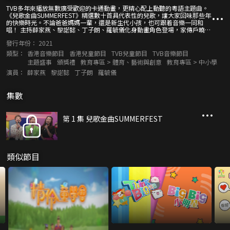
TVB多年來播放無數廣受歡迎的卡通動畫，更精心配上動聽的粵語主題曲。
《兒歌金曲SUMMERFEST》精選數十首具代表性的兒歌，讓大家回味那些年
的快樂時光。不論爸爸媽媽一輩，還是新生代小孩，也可跟着音樂一同和
唱！ 主持薛家燕、黎諾懿、丁子朗、羅毓儀化身動畫角色登場，家傳戶曉的
卡通人物也參與盛會！一眾歌手演繹不同年代的經典兒歌，黎瑞恩和兒童合
發行年份：
2021
唱團獻聲助興；李幸倪、譚嘉儀則聯同管弦樂團，帶來電影主題金曲。
類型：
香港音樂節目
香港兒童節目
TVB兒童節目
TVB音樂節目
主題盛事
頒獎禮
教育專區 > 體育、藝術與創意
教育專區 > 中小學
演員：
薛家燕
黎諾懿
丁子朗
羅毓儀
集數
第 1 集 兒歌金曲SUMMERFEST
類似節目