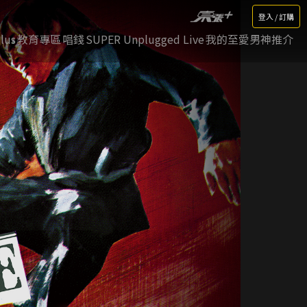
登入 / 訂購
lus
教育專區
唱錢
SUPER Unplugged Live
我的至愛男神推介