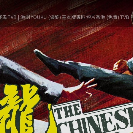
賽馬
TVB | 港劇
YOUKU (優酷)
基本版專區
短片香港 (免費)
TVB P