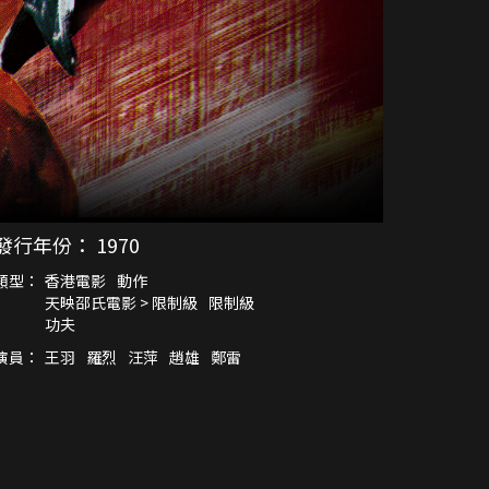
發行年份：
1970
類型：
香港電影
動作
天映邵氏電影 > 限制級
限制級
功夫
演員：
王羽
羅烈
汪萍
趙雄
鄭雷