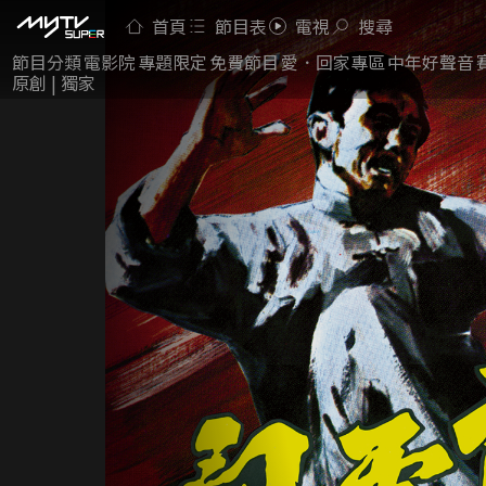
首頁
節目表
電視
搜尋
節目分類
電影院
專題限定
免費節目
愛．回家專區
中年好聲音
原創 | 獨家