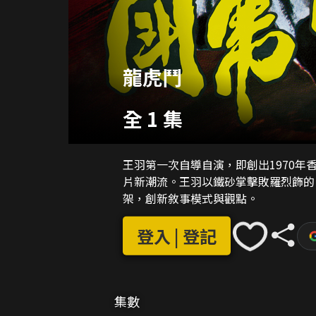
龍虎鬥
全 1 集
王羽第一次自導自演，即創出1970
片新潮流。王羽以鐵砂掌擊敗羅烈飾的
架，創新敘事模式與觀點。
登入 | 登記
集數