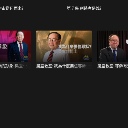
 宇宙從何而來?
第 7 集 創造者是誰?
帝的形象-吳宣倫
屬靈教室: 我為什麼要信耶穌-
屬靈教室: 耶穌
吳宣倫博士
架上-吳宣倫博士