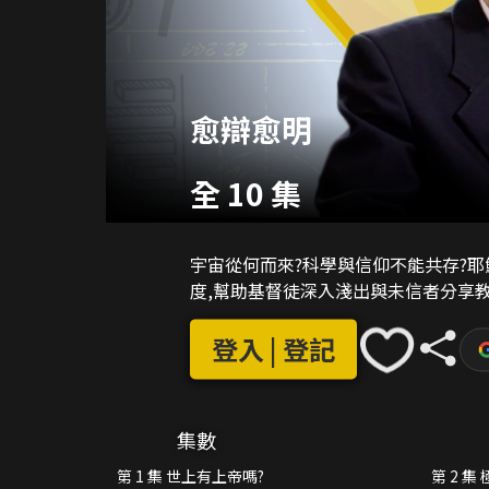
愈辯愈明
全 10 集
宇宙從何而來?科學與信仰不能共存?
度,幫助基督徒深入淺出與未信者分享
登入 | 登記
集數
第 1 集 世上有上帝嗎?
第 2 