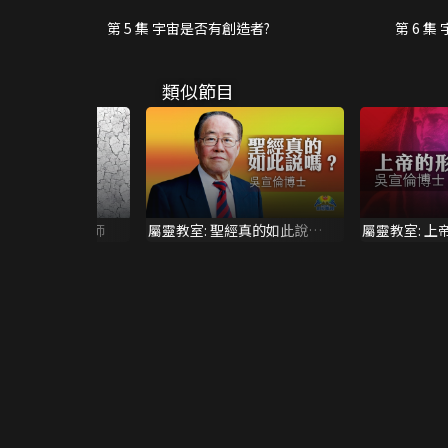
第 5 集 宇宙是否有創造者?
第 6 集
類似節目
約伯記 蘇穎睿牧師
屬靈教室: 聖經真的如此說
屬靈教室: 上
嗎？-吳宣倫博士
博士