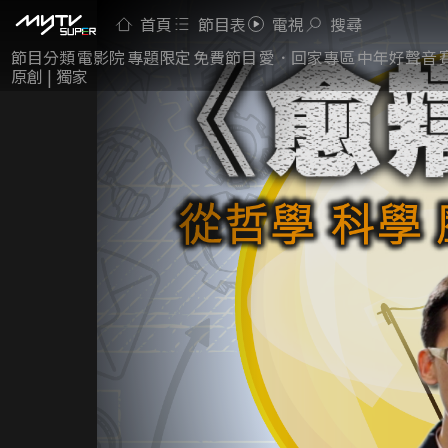
首頁
節目表
電視
搜尋
節目分類
電影院
專題限定
免費節目
愛．回家專區
中年好聲音
原創 | 獨家