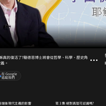
耶穌真的復活了?駱德恩博士將會從哲學、科學、歷史角
教義。
在 Google
追蹤我們
集 極端後現代主義的影響
第 3 集 絕對真理可認識嗎?