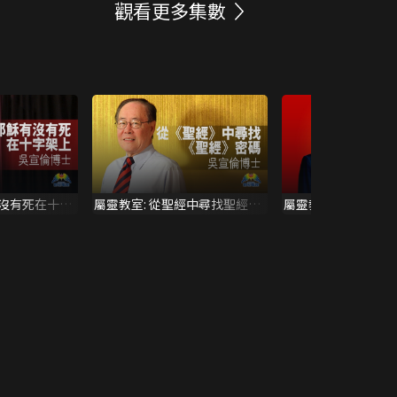
觀看更多集數
有沒有死在十字
屬靈教室: 從聖經中尋找聖經密
屬靈教室:耶穌是誰-
碼-吳宣倫博士