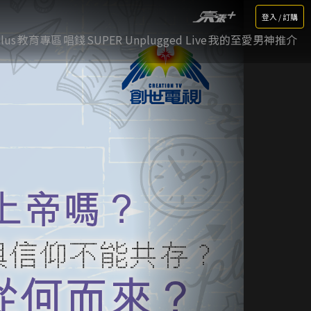
登入 / 訂購
lus
教育專區
唱錢
SUPER Unplugged Live
我的至愛男神推介