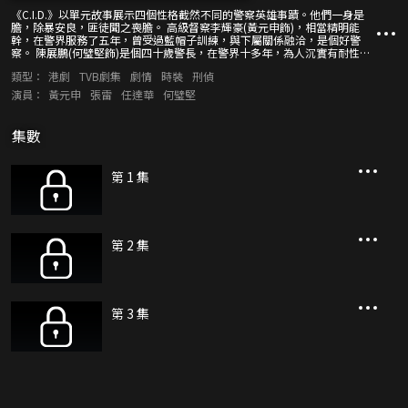
《C.I.D.》以單元故事展示四個性格截然不同的警察英雄事蹟。他們一身是
膽，除暴安良，匪徒聞之喪膽。 高級督察李輝豪(黃元申飾)，相當精明能
幹，在警界服務了五年，曾受過藍帽子訓練，與下屬關係融洽，是個好警
察。 陳展鵬(何璧堅飾)是個四十歲警長，在警界十多年，為人沉實有耐性，
做事老練，妻子起初不習慣他當警察，時有怨言，很擔心他的安全。 王森
類型：
港劇
TVB劇集
劇情
時裝
刑偵
(張雷飾)，做警探之前做過多種工作，包括酒樓侍應、油漆工人，加入警隊
後表現出色，缺點是好嫖賭。 呂志偉(任達華飾) ，中學畢業後便加入警界，
演員：
黃元申
張雷
任達華
何璧堅
由於經驗不足，處事猶豫不決，志偉有女朋友，她不喜歡志偉當警察，時有
意見。志偉事母至孝，月薪全交予母親。
集數
第 1 集
第 2 集
第 3 集