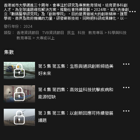
香港城市大學邁進三十周年，會專注於研究及專業教育領域，培育更多科創
人才，為全球議題尋找解決方案，推動社會持續發展。2024年，城大先後創
立「數碼醫學研究院」及「創新學院」，目的是貫徹城大的創新精神，匯聚
學術、商界及政府機構的力量，研發嶄新技術，同時把科研成果轉化，以滿
足香港及全球人類的迫切需要。
發行年份：
2024
類型：
香港資訊節目
TVB資訊節目
民生
科技
教育專區 > 科學與科技
教育專區 > 大專或以上
集數
第 5 集 第五集：生態與通訊創新締造美
好未來
第 4 集 第四集：高效益科技抗擊疾病和
能源短缺
第 3 集 第三集：以創新回應可持續發展
議題