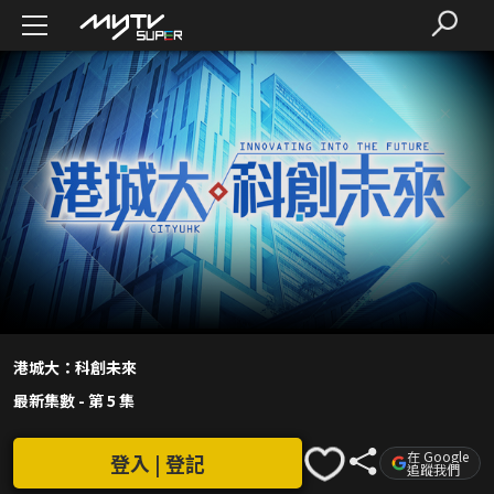
港城大：科創未來
最新集數
-
第 5 集
在 Google
登入 | 登記
追蹤我們