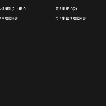
 人像攝影(2)、街拍
第 3 集 街拍(2)
集 單車運動攝影
第 7 集 籃球運動攝影