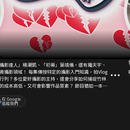
攝影達人」楊潮凱、「初哥」葉靖儀，還有羅天宇、
攝影入門知識，拍Vlog
行列？多位愛好攝影的主持，還會分享如何捕捉竹林
低，又可會影響作品質素？ 節目猶如一本㓉
的迷思。
在 Google
追蹤我們