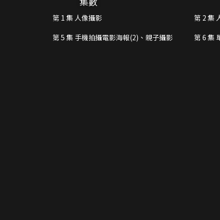
集數
第 1 集 人像攝影
第 2 集
第 5 集 手機拍攝電影海報(2)、親子攝影
第 6 