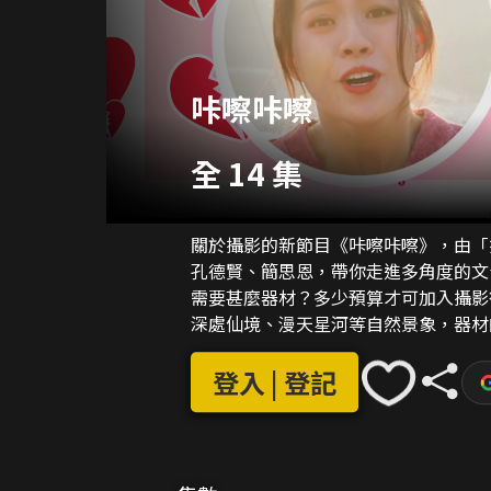
咔嚓咔嚓
全 14 集
關於攝影的新節目《咔嚓咔嚓》，由「
孔德賢、簡思恩，帶你走進多角度的文青攝影領域！ 每集傳授特定的
需要甚麼器材？多少預算才可加入攝影
深處仙境、漫天星河等自然景象，器材的成本高
靈活現的天書，為觀眾解構攝影、拍片
登入 | 登記