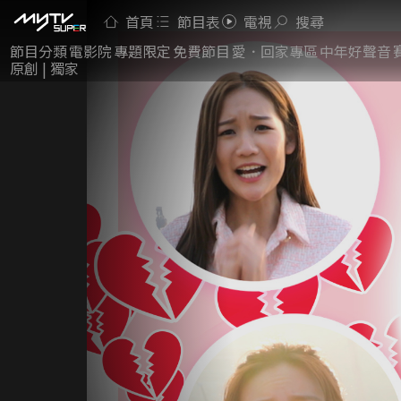
首頁
節目表
電視
搜尋
節目分類
電影院
專題限定
免費節目
愛．回家專區
中年好聲音
原創 | 獨家