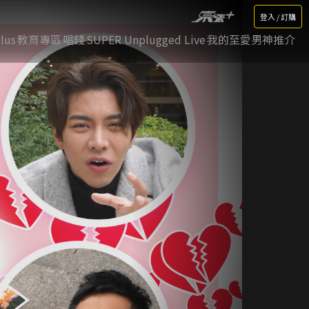
登入 / 訂購
lus
教育專區
唱錢
SUPER Unplugged Live
我的至愛男神推介