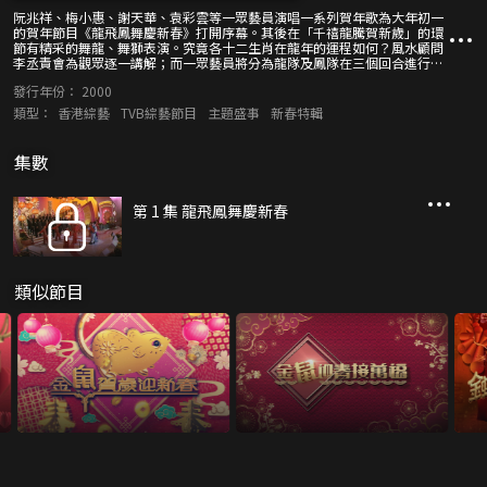
阮兆祥、梅小惠、謝天華、袁彩雲等一眾藝員演唱一系列賀年歌為大年初一
的賀年節目《龍飛鳳舞慶新春》打開序幕。其後在「千禧龍騰賀新歲」的環
節有精采的舞龍、舞獅表演。究竟各十二生肖在龍年的運程如何？風水顧問
李丞責會為觀眾逐一講解；而一眾藝員將分為龍隊及鳳隊在三個回合進行激
鬥，爭奪冠軍頭銜及豐富獎品；在「送金龍接財神」的環節會抽出現場觀眾
發行年份：
2000
與財神爺玩遊戲爭奪足金金龍。 另外，在節目中不但會插播多位歌手、藝人
的祝賀片段，亦有書法、摺紙的表演。最後更有有氣氛熱鬧，十分惹笑的賀
類型：
香港綜藝
TVB綜藝節目
主題盛事
新春特輯
年趣劇「金裝千禧龍鳳店」，如此精采內容絕不能錯過。
集數
第 1 集 龍飛鳳舞慶新春
類似節目