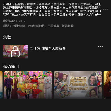
汪明荃、呂慧儀、曾華倩、吳家樂四位主持率領一眾藝員，在大年初一早上
送上連串精采賀年節目，迎接龍年大駕光臨。先由梁乃鵬博士為醒獅點睛，
然後送上精采的舞龍舞獅表演，寓意生龍活虎。家英哥與汪阿姐以情侶檔合
唱賀年歌曲，願天下有情人甜甜蜜蜜。老當益壯的修哥化身財神大派利是，
祝大家福壽雙全、財運亨通。紅到發紫的福祿壽三子亦會再次出動，大唱新
發行年份：
2012
春歌曲散佈歡樂種子。除此之外，多位藝員在節目內大玩遊戲，並且送上足
金金龍，盤滿砵滿過肥年。
類型：
香港綜藝
TVB綜藝節目
主題盛事
新春特輯
集數
第 1 集 龍福齊天慶新春
類似節目