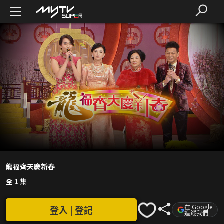
龍福齊天慶新春
全 1 集
在 Google
登入 | 登記
追蹤我們