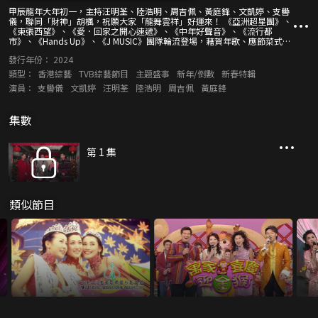
甲辰龍年大年初一，主持汪明荃、陸浩明、周吉佩、黃庭鋒、文凱婷、支嚳
儀，聯同「財神」胡楓，祝願大家「龍舞雲祥」好運來！ 《亞洲超星團》、
《東張西望》、《愛．回家之開心速遞》、《中年好聲音》、《流行都
市》、《Hands Up》、《J MUSIC》團隊輪流登場，藉賀年歌、應節菜式、
新春遊戲等環節歡賀新禧。醒獅表演助慶，送上吉祥祝福。 農曆新年新運
發行年份：
2024
勢，麥玲玲師傅帶來十二生肖運程預測；《通靈之王》教你擺陣催運。
類型：
香港綜藝
TVB綜藝節目
主題盛事
新年/倒數
新春特輯
演員：
支嚳儀
文凱婷
汪明荃
陸浩明
周吉佩
黃庭鋒
集數
第 1 集
類似節目