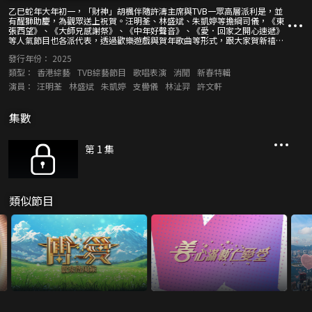
乙巳蛇年大年初一，「財神」胡楓伴隨許濤主席與TVB一眾高層派利是，並
有醒獅助慶，為觀眾送上祝賀。汪明荃、林盛斌、朱凱婷等擔綱司儀，《東
張西望》、《大師兄感謝祭》、《中年好聲音》、《愛．回家之開心速遞》
等人氣節目也各派代表，透過歡樂遊戲與賀年歌曲等形式，跟大家賀新禧。
此外，麥玲玲師傅帶來十二生肖運程預測，以及《靈接觸》細談春節禁忌。
發行年份：
2025
節目播放期間還不時會彈出「搶利是」提示，各位可抓緊獎賞機會，過豐
年！
類型：
香港綜藝
TVB綜藝節目
歌唱表演
消閒
新春特輯
演員：
汪明荃
林盛斌
朱凱婷
支嚳儀
林沚羿
許文軒
集數
第 1 集
類似節目