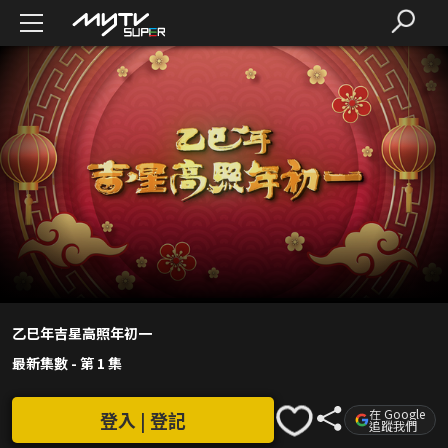
乙巳年吉星高照年初一
最新集數
-
第 1 集
在 Google
登入 | 登記
追蹤我們