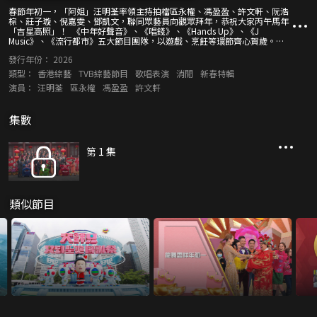
春節年初一，「阿姐」汪明荃率領主持拍檔區永權、馮盈盈、許文軒、阮浩
棕、莊子璇、倪嘉雯、鄧凱文，聯同眾藝員向觀眾拜年，恭祝大家丙午馬年
「吉星高照」！ 《中年好聲音》、《唱錢》、《Hands Up》、《J
Music》、《流行都市》五大節目團隊，以遊戲、烹飪等環節齊心賀歲。阿
姐還夥拍「中3」三甲黃博、張與辰、劉洋獻聲頌新禧。 新一年關心新運
發行年份：
2026
勢，唐碧霞、羅泳嫻分別整理十二生肖、十二星座運程，祈求福運齊來。
類型：
香港綜藝
TVB綜藝節目
歌唱表演
消閒
新春特輯
演員：
汪明荃
區永權
馮盈盈
許文軒
集數
第 1 集
類似節目