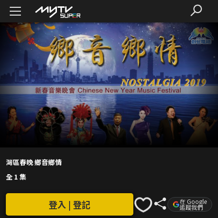
灣區春晚 鄉音鄉情
全 1 集
在 Google
登入 | 登記
追蹤我們