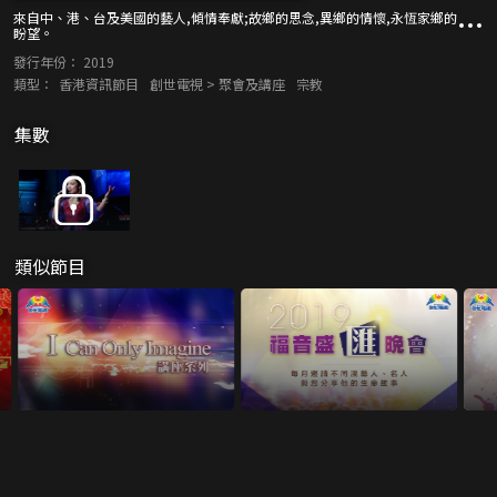
來自中、港、台及美國的藝人,傾情奉獻;故鄉的思念,異鄉的情懷,永恆家鄉的
盼望。
發行年份：
2019
類型：
香港資訊節目
創世電視 > 聚會及講座
宗教
集數
類似節目