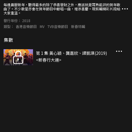
每逢農曆新年，聽得最多的除了恭喜發財之外，應該就是耳熟能詳的賀年歌
曲了。不少歌星亦會在賀年節目中獻唱一曲，增添喜慶。現剪輯精彩片段給
大家重溫。
發行年份：
2018
類型：
香港音樂節目
MV
TVB音樂節目
新春特輯
集數
第 1 集 黃心穎、龔嘉欣、譚凱琪(2019)
<新春行大運>