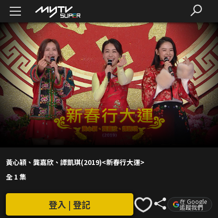
黃心穎、龔嘉欣、譚凱琪(2019)<新春行大運>
全 1 集
在 Google
登入 | 登記
追蹤我們