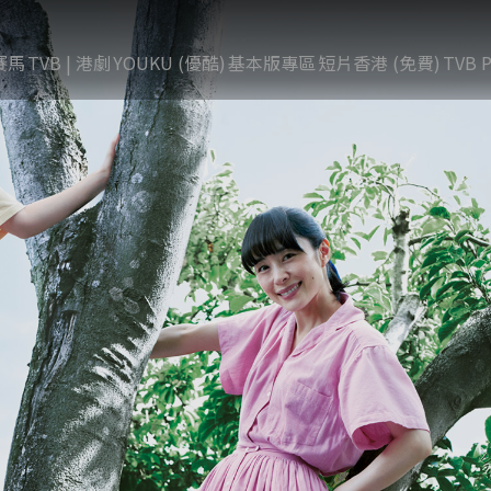
賽馬
TVB | 港劇
YOUKU (優酷)
基本版專區
短片香港 (免費)
TVB P