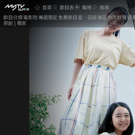
首頁
節目表
電視
搜尋
節目分類
電影院
專題限定
免費節目
愛．回家專區
中年好聲音
原創 | 獨家