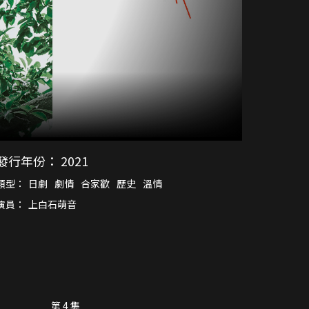
發行年份：
2021
類型：
日劇
劇情
合家歡
歷史
溫情
演員：
上白石萌音
第 4 集