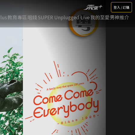
登入 / 訂購
lus
教育專區
唱錢
SUPER Unplugged Live
我的至愛男神推介