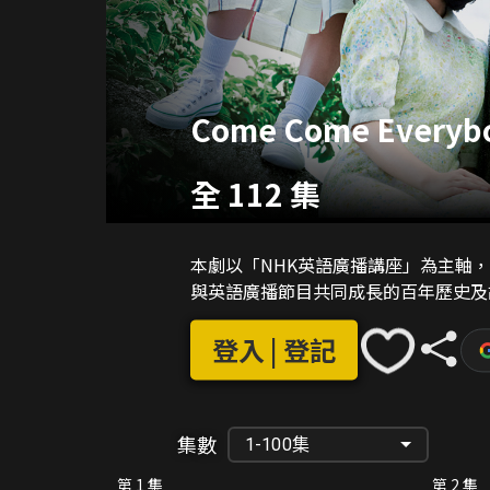
Come Come Everyb
全 112 集
本劇以「NHK英語廣播講座」為主軸
與英語廣播節目共同成長的百年歷史及
登入 | 登記
集數
1-100集
第 1 集
第 2 集