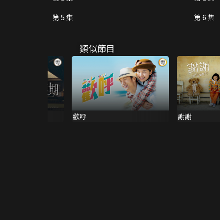
第 5 集
第 6 集
類似節目
(雙語版)
歡呼
謝謝