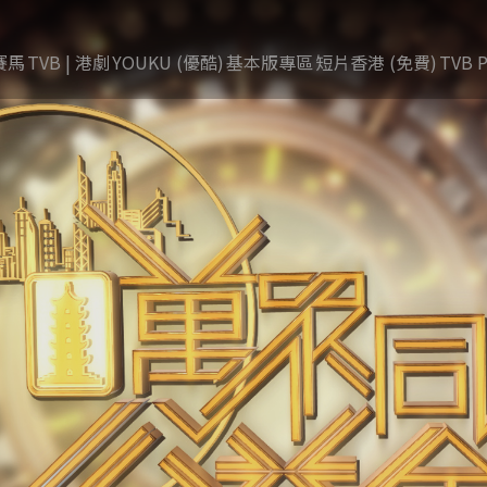
賽馬
TVB | 港劇
YOUKU (優酷)
基本版專區
短片香港 (免費)
TVB P