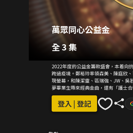
萬眾同心公益金
全 3 集
2022年度的公益金籌款盛會，本着
跨過疫境。鄭裕玲率領森美、陳庭欣、
現螢幕，和陳潔靈、區瑞強、JW、吳
夢畢業生帶來經典金曲，還有「護士合
劇與歌聲，向抗疫人員表達謝意，也會
登入 | 登記