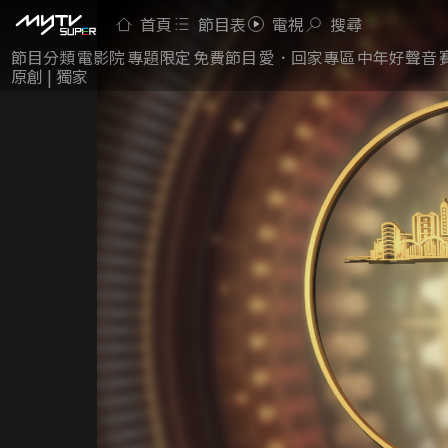
首頁
節目表
電視
搜尋
節目分類
電影院
專題限定
免費節目
愛．回家專區
中年好聲音
原創 | 獨家