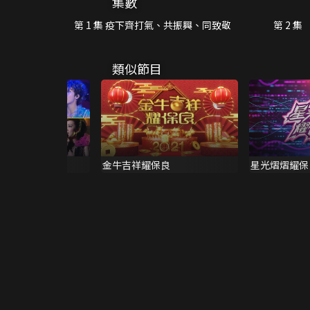
集數
第 1 集 疫下齊打氣、共振興、同致敬
第 2 集
類似節目
保良 2008
金牛吉祥耀保良
星光熠熠耀保良 