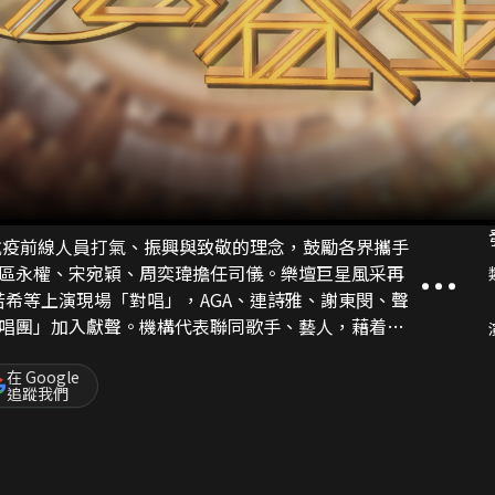
向抗疫前線人員打氣、振興與致敬的理念，鼓勵各界攜手
區永權、宋宛穎、周奕瑋擔任司儀。樂壇巨星風采再
若希等上演現場「對唱」，AGA、連詩雅、謝東閔、聲
唱團」加入獻聲。機構代表聯同歌手、藝人，藉着戲
探訪受惠個案，同心呼籲善長慷慨解囊！
在 Google
追蹤我們