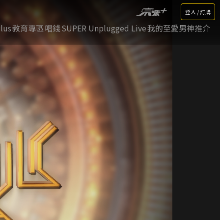
登入 / 訂購
lus
教育專區
唱錢
SUPER Unplugged Live
我的至愛男神推介