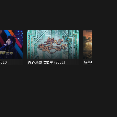
010
善心滿載仁愛堂 (2021)
慈善星輝仁濟夜 (202