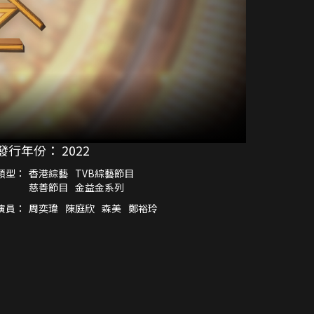
發行年份：
2022
類型：
香港綜藝
TVB綜藝節目
慈善節目
金益金系列
演員：
周奕瑋
陳庭欣
森美
鄭裕玲