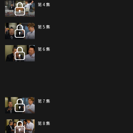
第 4 集
第 5 集
第 6 集
第 7 集
第 8 集