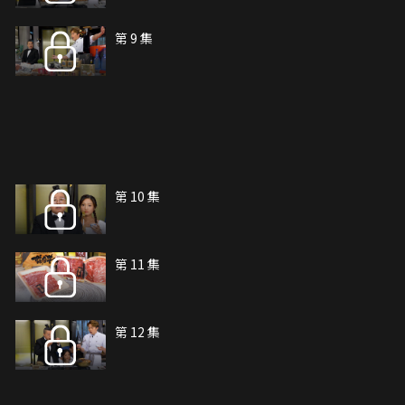
第 9 集
第 10 集
第 11 集
第 12 集