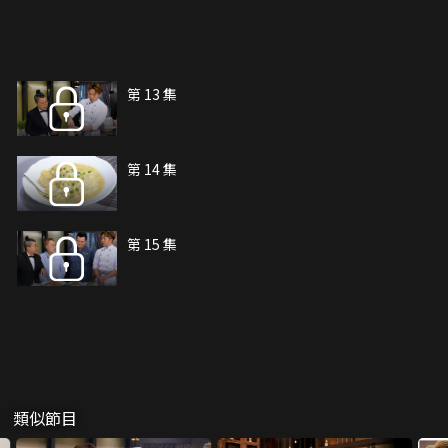
第 13 集
第 14 集
第 15 集
類似節目