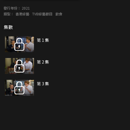
發行年份：
2021
類型：
香港綜藝
TVB綜藝節目
飲食
集數
第 1 集
第 2 集
第 3 集