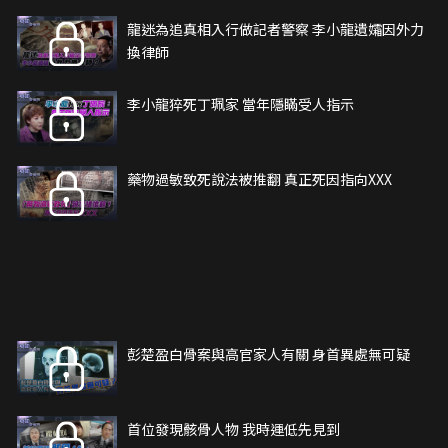
龍迷為追真相入行做記者警察 李小龍遺孀因外力
換律師
李小龍猝死丁珮家 當年隱瞞受人指示
藥物過敏致死說法被推翻 真正死因指向XXX
彭楚盈白骨案與高官家人有關 身首異處無可疑
首位發現骸骨人物 我時運低先見到