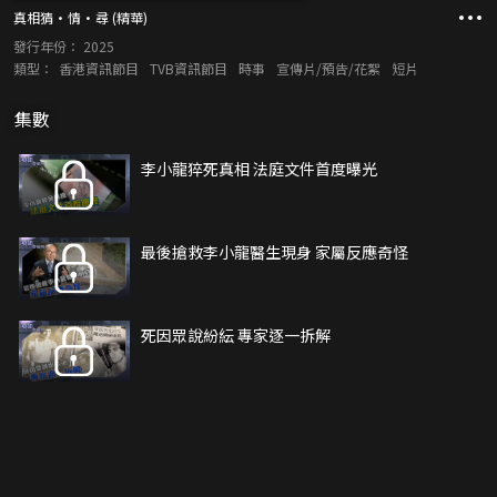
真相猜·情·尋 (精華)
發行年份：
2025
類型：
香港資訊節目
TVB資訊節目
時事
宣傳片/預告/花絮
短片
集數
李小龍猝死真相 法庭文件首度曝光
最後搶救李小龍醫生現身 家屬反應奇怪
死因眾說紛紜 專家逐一拆解