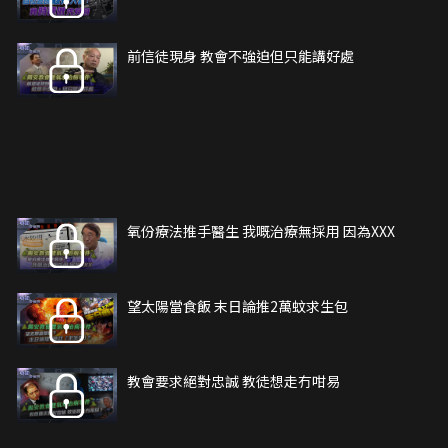
前信徒現身 教會不強迫但只能講好處
氧份療法推手醫生 我嘅治療無採用 因為XXX
望太陽當食飯 末日論推2萬蚊求生包
教會要求絕對忠誠 教徒想走冇咁易