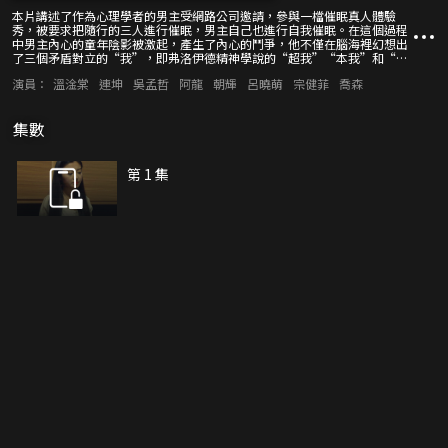
本片講述了作為心理學者的男主受網路公司邀請，參與一檔催眠真人體驗
秀，被要求把隨行的三人進行催眠，男主自己也進行自我催眠。在這個過程
中男主內心的童年陰影被激起，產生了內心的鬥爭，他不僅在腦海裡幻想出
了三個矛盾對立的“我”，即弗洛伊德精神學說的“超我”“本我”和“自
我”（男主自己），而且對隨行的三人也心生了殺念。最後在男主女友以及
演員：
溫淦棠
連坤
吳孟哲
阿龍
朝輝
呂曉萌
宗健菲
喬森
國學大師王教授的幫助下，加上男主對自我的調節和自我認識不斷加強，最
終走出了這些困境，克服了心魔，找回了自我。其實這一切只不過是男主沉
浸其中所產生的幻想，並沒有真正的發生，但在男主心裡卻感到很真切。
集數
第 1 集