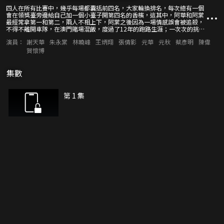
四人在所有比賽中，幾乎每場都囊括前四名，大家輪換排名，每次總有一個
會在領獎臺旁邊給自己加一個小臺子開第四名的香檳，這其中，阿華和阿棠
最經常拿第一和第二，兩人不相上下，阿棠之後因為一場情感誤會被追殺，
不得不離開車隊，在澳門賭場混飯，度過了12年的跑路生涯；一次次的挑戰
輸給阿華之後，阿棠才發現他輸給阿華的已經不是半圈一圈的賽道距離，而
演員：
謝天華
朱永棠
林曉峰
王炳翔
張倩影
元華
元秋
蔡彥明
陳偉
是永遠回不來的20年歲月。
賀懷博
集數
第 1 集