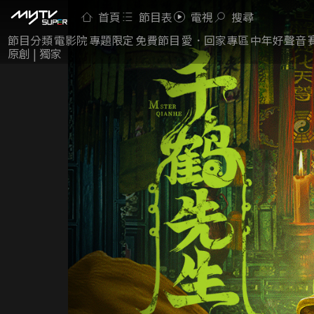
首頁
節目表
電視
搜尋
節目分類
電影院
專題限定
免費節目
愛．回家專區
中年好聲音
原創 | 獨家