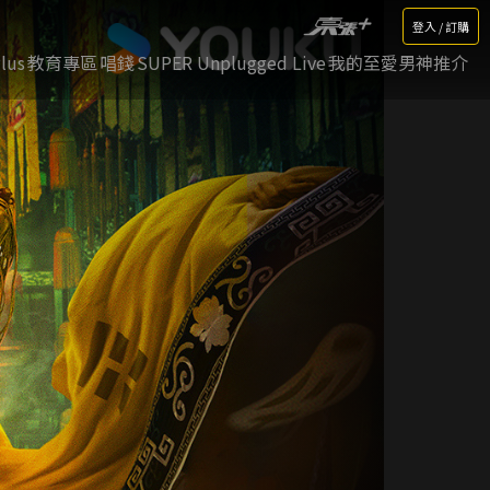
登入 / 訂購
lus
教育專區
唱錢
SUPER Unplugged Live
我的至愛男神推介