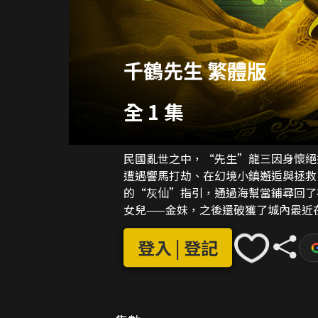
千鶴先生 繁體版
全 1 集
民國亂世之中，“先生”龍三因身懷絕
遭遇響馬打劫、在幻境小鎮邂逅與拯救
的“灰仙”指引，通過海幫當鋪尋回了
女兒——金妹，之後還破獲了城內最近
祟之事，掩蓋自己私自販賣兒童的罪行
將，眾人攜手直搗閻帥內府，並最終破
登入 | 登記
安，也完成了自己此行救人救己的任務