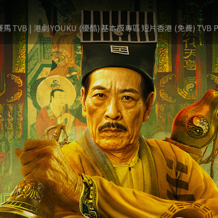
賽馬
TVB | 港劇
YOUKU (優酷)
基本版專區
短片香港 (免費)
TVB P