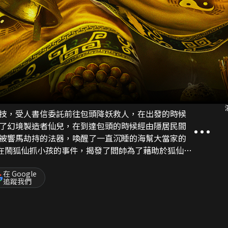
技，受人書信委託前往包頭降妖救人，在出發的時候
了幻境製造者仙兒，在到達包頭的時候經由隱居民間
被響馬劫持的法器，喚醒了一直沉睡的海幫大當家的
在鬧狐仙抓小孩的事件，揭發了閻帥為了藉助於狐仙作
，在自己曾經救過的金妹和仙兒的幫助下一路過關斬
獲一切怪力亂神現象，識破人心險惡，保得一方平
在 Google
追蹤我們
，維護了百姓平安。