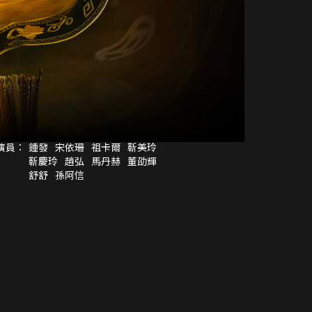
演員：
鍾發
宋依珊
祖卡爾
靳美玲
靳慶玲
趙弘
馬丹赫
董劭輝
舒舒
孫阿信