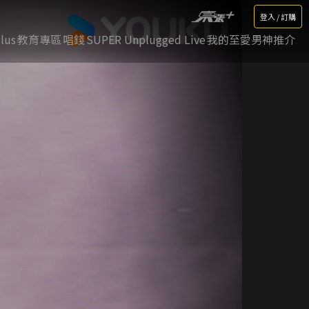
登入 / 訂購
lus
教育專區
唱錢
SUPER Unplugged Live
我的至愛男神推介