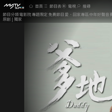
首頁
節目表
電視
搜尋
節目分類
電影院
專題限定
免費節目
愛．回家專區
中年好聲音
原創 | 獨家