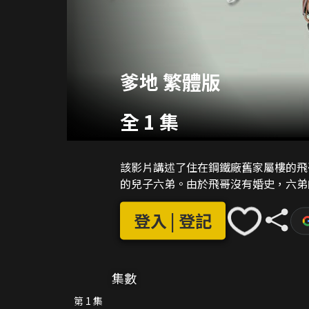
爹地 繁體版
全 1 集
該影片講述了住在鋼鐵廠舊家屬樓的飛
的兒子六弟。由於飛哥沒有婚史，六弟
登入 | 登記
集數
第 1 集