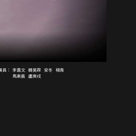
演員：
李嘉文
韓昊霖
安冬
楊青
馬東晨
盧庚戌