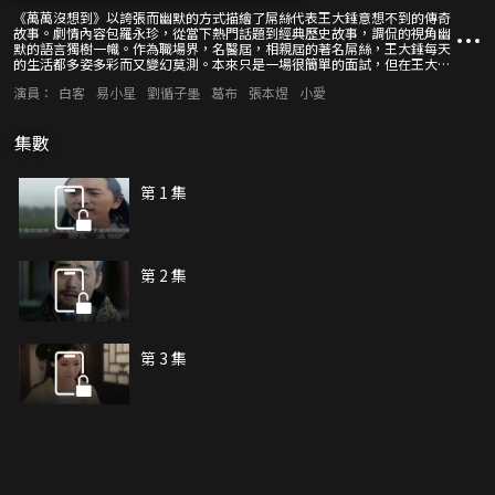
《萬萬沒想到》以誇張而幽默的方式描繪了屌絲代表王大錘意想不到的傳奇
故事。劇情內容包羅永珍，從當下熱門話題到經典歷史故事，調侃的視角幽
默的語言獨樹一幟。作為職場界，名醫屆，相親屆的著名屌絲，王大錘每天
的生活都多姿多彩而又變幻莫測。本來只是一場很簡單的面試，但在王大錘
看來卻變成了一個探案現場，最後的面試結果更是讓人意想不到；本來很經
演員：
白客
易小星
劉循子墨
葛布
張本煜
小愛
典的劉備大義摔兒的故事，在王大錘眼裡卻變成了一場啼笑皆非的鬧劇，從
而深刻揭露了劉備的另外一面…
集數
第 1 集
第 2 集
第 3 集