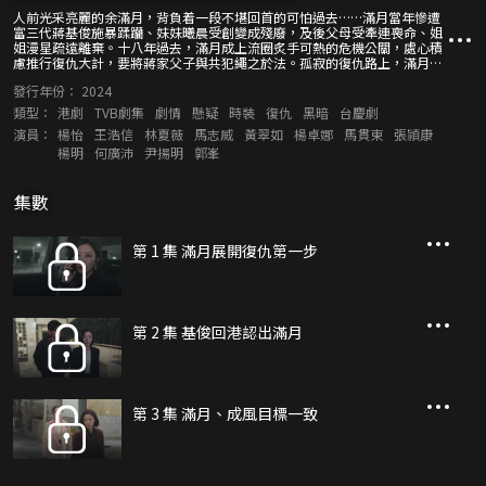
人前光采亮麗的余滿月，背負着一段不堪回首的可怕過去……滿月當年慘遭
富三代蔣基俊施暴蹂躪、妹妹曦晨受創變成殘廢，及後父母受牽連喪命、姐
姐漫星疏遠離棄。十八年過去，滿月成上流圈炙手可熱的危機公關，處心積
慮推行復仇大計，要將蔣家父子與共犯繩之於法。孤寂的復仇路上，滿月取
得卓家千金慧雲信任，獲同路人成風支持，終查清昔日真相。面對始作俑者
發行年份：
2024
無情反撲，滿月不惜代價也要撕破華麗背後的暗黑虛偽，令惡人得到應有報
應！
類型：
港劇
TVB劇集
劇情
懸疑
時裝
復仇
黑暗
台慶劇
演員：
楊怡
王浩信
林夏薇
馬志威
黃翠如
楊卓娜
馬貫東
張頴康
楊明
何廣沛
尹揚明
郭峯
集數
第 1 集 滿月展開復仇第一步
第 2 集 基俊回港認出滿月
第 3 集 滿月、成風目標一致