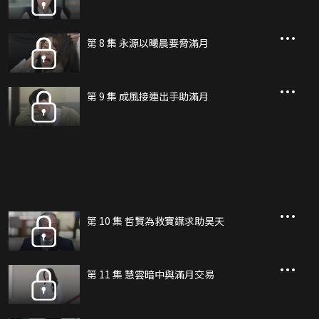
第 8 集 永源以曦晨要脅滿月
第 9 集 成風接連出手助滿月
第 10 集 哲賢為救寶鐷求助昊天
第 11 集 慧雲暗中與滿月交易