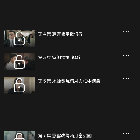
第 4 集 慧雲被基俊侮辱
第 5 集 家朗揭振強惡行
第 6 集 永源發現滿月與柏中結識
第 7 集 慧雲改聘滿月當公關