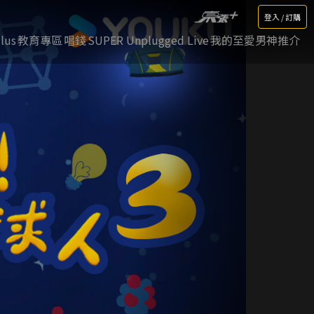
登入 / 訂購
lus
教育專區
唱錢
SUPER Unplugged Live
我的至愛男神推介