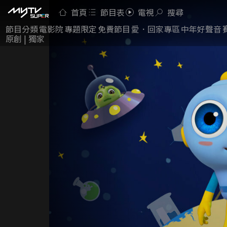
首頁
節目表
電視
搜尋
節目分類
電影院
專題限定
免費節目
愛．回家專區
中年好聲音
原創 | 獨家