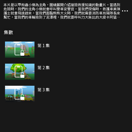
本片是以甲殼蟲小樂為主角，圍繞展開介紹搶險救援知識的動畫片。當遇到
危險時，我們的主角小樂就會呼叫警車安警官，當我們受傷時，救護車美琪
護士就會飛速趕來，當我們面臨熊熊大火時，我們就需要消防車肖陽隊長來
幫忙，當我們的車輪險到了泥潭裡，我們就要呼叫力大無比的大皮卡阿猛
了。甲殼蟲小樂、警車安警官、救護車美琪護士、消防車肖陽隊長、皮卡阿
猛和我們和藹可親、一直幫助我們解決難題的旁白姐姐共同展開的搶險救
援、團結合作與益智認知型動畫片。五種有不同的汽車，也是我們生活中能
集數
看到、也是我們遇到困難與危險時最需要的汽車。我們也賦予了他們不同的
性格和命名，他們各顯神通，快來看看他們都在搶險救援隊中有什麼神奇的
經歷吧！
第 1 集
第 2 集
第 3 集