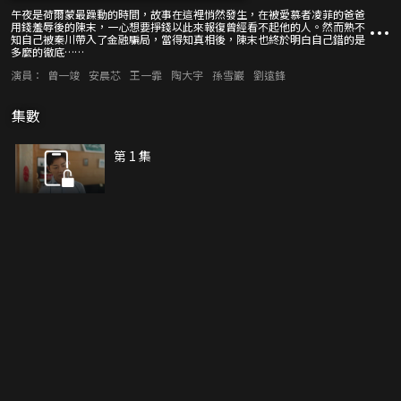
午夜是荷爾蒙最躁動的時間，故事在這裡悄然發生，在被愛慕者凌菲的爸爸
用錢羞辱後的陳末，一心想要掙錢以此來報復曾經看不起他的人。然而熟不
知自己被秦川帶入了金融騙局，當得知真相後，陳末也終於明白自己錯的是
多麼的徹底……
演員：
曾一竣
安晨芯
王一霏
陶大宇
孫雪巖
劉遠鋒
集數
第 1 集