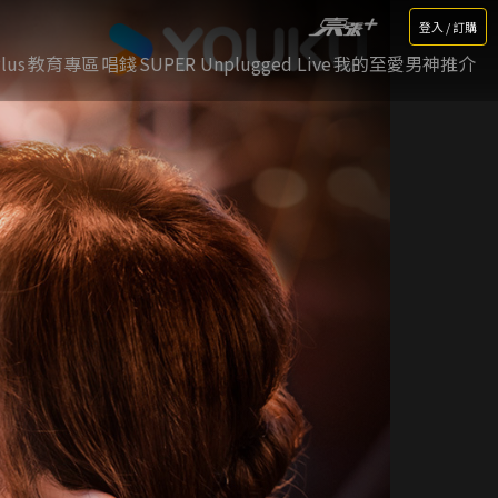
登入 / 訂購
lus
教育專區
唱錢
SUPER Unplugged Live
我的至愛男神推介