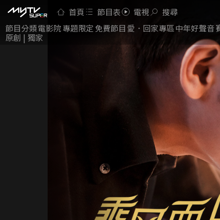
首頁
節目表
電視
搜尋
節目分類
電影院
專題限定
免費節目
愛．回家專區
中年好聲音
原創 | 獨家