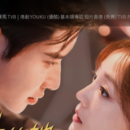
賽馬
TVB | 港劇
YOUKU (優酷)
基本版專區
短片香港 (免費)
TVB P