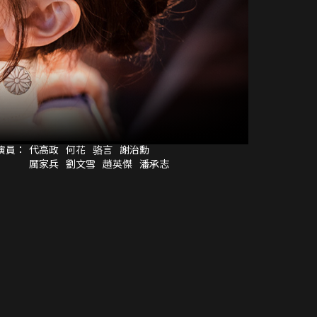
演員：
代高政
何花
骆言
謝治勳
厲家兵
劉文雪
趙英傑
潘承志