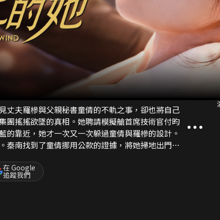
見丈夫羅槮與父親秘書童倩的不軌之事，卻也將自己
集團搖搖欲墜的真相。她聘請模擬艙首席技術官付昀
藍的靠近，她才一次又一次躲過童倩與羅槮的設計。
。秦南找到了童倩挪用公款的證據，將她掃地出門，
而逃。但此時的她卻發現了付昀藍加入公司的真正目
過調查，秦氏集團合作伙伴趙子誠的犯罪陰謀浮出水
在 Google
追蹤我們
自殺。付昀藍復仇，卻身處險境。秦南冒死營救，終
的時候秦南卻被閨蜜薛敏敏囚禁，原來她也是童倩設
，挫敗了童倩與薛敏敏的陰謀，但也消失在了秦南的
到那一個平靜的下午，他出現在了自己面前……