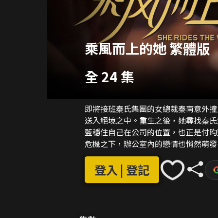
乘風而上的她 繁體版
全 24 集
即將接班秦氏集團的女總裁秦南意外撞
送入絕境之中。重生之後，她尋找秦氏
藍穩住自己在公司的位置，也正是付昀
危機之下，辦公室內的戀情也悄然萌發
而與童倩狼狽為奸的羅槮也不得不落荒
的，調查她妹妹付昀雅的死亡真相。經
登入 | 登記
面，正是他性侵付昀雅並且導致其輕生
將趙子誠繩之於法。就當一切即將終結
計的一環，生死之間，付昀藍鋌而走險
世界。他去了哪裡？多番尋找無果，直