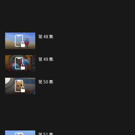
第 48 集
第 49 集
第 50 集
第 51 集