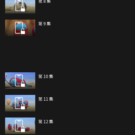
第 8 集
第 9 集
第 10 集
第 11 集
第 12 集