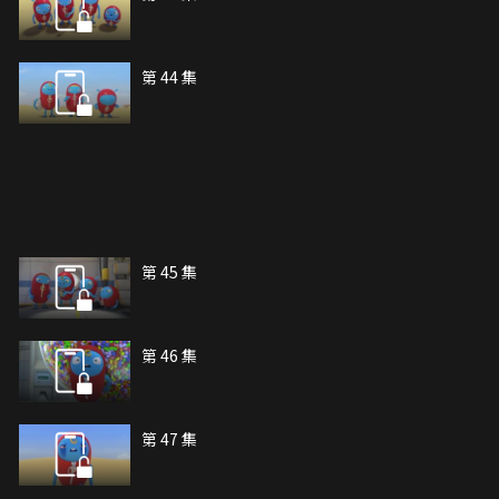
第 44 集
第 45 集
第 46 集
第 47 集