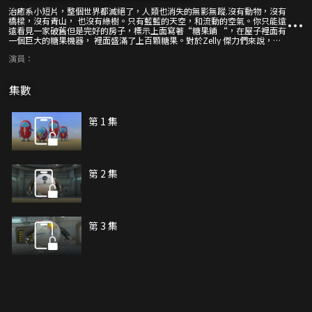
治癒系小短片，整個世界都滅絕了，人類也消失的無影無蹤.沒有動物，沒有
橋樑，沒有青山， 也沒有綠樹。只有藍藍的天空，和流動的空氣。你只能遠
遠看見一家破舊但是完好的房子，標示上面寫著“糖果鋪 “，在屋子裡面有
一個巨大的糖果機器， 裡面盛滿了上百顆糖果。對於Zelly 傑力們來說，追
尋糖果是它們一生的命運。喜歡吃糖果是它們的本能驅使。裁製銀幣，製作
演員：
炸藥，但是糖果機器就是無堅不摧， 從來就不能被開啟或者被破壞。也許，
糖果就默默得躲在背後，它們最後能吃到糖果嗎?
集數
第 1 集
第 2 集
第 3 集