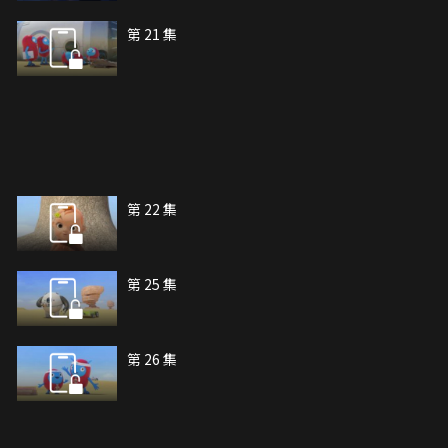
第 21 集
第 22 集
第 25 集
第 26 集