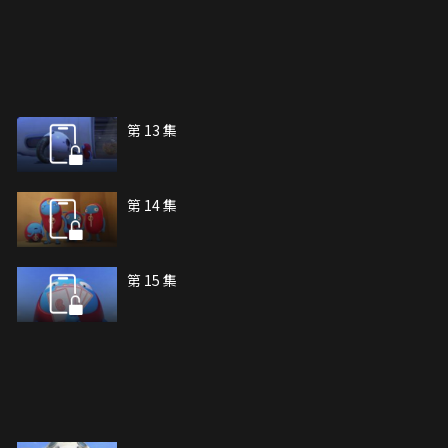
第 13 集
第 14 集
第 15 集