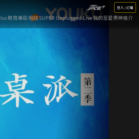
登入 / 訂購
lus
教育專區
唱錢
SUPER Unplugged Live
我的至愛男神推介