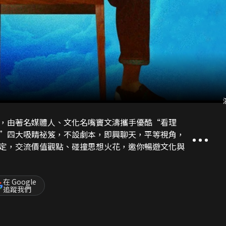
，由著名媒體人、文化名嘴竇文濤攜手優酷“看理
”四大吸睛祕笈，不設劇本，即興聊天，平等視角，
定，交流價值觀點、碰撞思想火花，邀你暢遊文化與
在 Google
追蹤我們