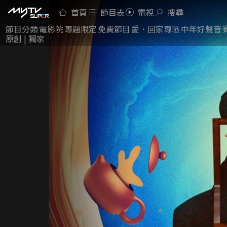
首頁
節目表
電視
搜尋
節目分類
電影院
專題限定
免費節目
愛．回家專區
中年好聲音
原創 | 獨家