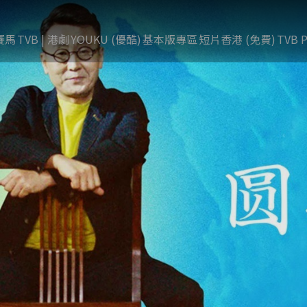
賽馬
TVB | 港劇
YOUKU (優酷)
基本版專區
短片香港 (免費)
TVB P