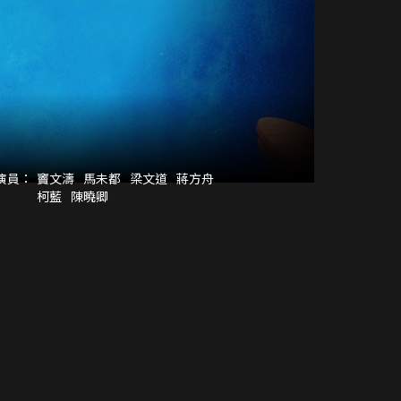
演員：
竇文濤
馬未都
梁文道
蔣方舟
柯藍
陳曉卿