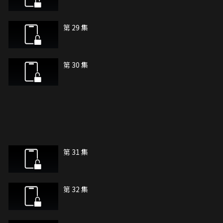
第 29 集
第 30 集
第 31 集
第 32 集