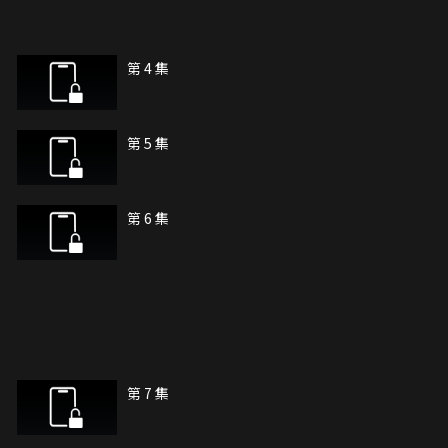
第 4 集
第 5 集
第 6 集
第 7 集