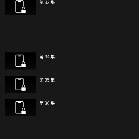
第 33 集
第 34 集
第 35 集
第 36 集