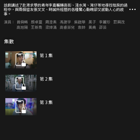
該劇講述了赴港求學的青年李嘉輾轉高街、淺水灣、灣仔等地尋找租房的過
程中，與兩個密友張叉叉、時誠所經歷的各種驚心動魄卻又感動人心的故
事。
演員：
曾舜晞
顏卓靈
周澄奧
馮建宇
吳啟華
黑子
李麗珍
巨興茂
高旭陽
王新喬
梁焯滿
高睿菲兒
袁帥
黃堯
邵芸
集數
第 1 集
第 2 集
第 3 集