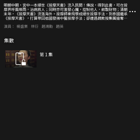
明朝中期，宮中一本絕世《按摩天書》流入民間！傳說，得到此書，可在按
摩界呼風喚雨，治病救人；同時亦可激發心魔，控制他人，斂取財物；清朝
末年，《按摩天書》流落海外。按摩師秦飛學成絕世按摩手法，到泰國繼承
《按摩天書》，打算帶回祖國發揚中醫按摩手法；卻遭遇魏教授集團搶奪天
書，殺害同門，利用屍毒控制按摩師。此時，師妹文君遭到魏教授集團綁
演員：
楊盛業
林衍
趙鴻勳
趙英
架，身中劇毒；秦飛為救師妹，無奈讓《按摩天書》重現江湖。
集數
第 1 集