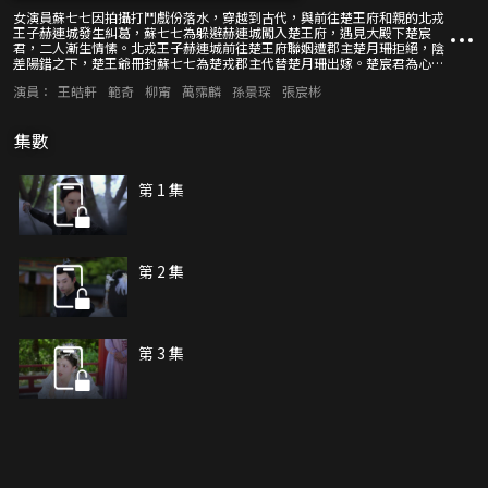
女演員蘇七七因拍攝打鬥戲份落水，穿越到古代，與前往楚王府和親的北戎
王子赫連城發生糾葛，蘇七七為躲避赫連城闖入楚王府，遇見大殿下楚宸
君，二人漸生情愫。北戎王子赫連城前往楚王府聯姻遭郡主楚月珊拒絕，陰
差陽錯之下，楚王爺冊封蘇七七為楚戎郡主代替楚月珊出嫁。楚宸君為心中
所愛半路劫親，與赫連城決一死戰。
演員：
王皓軒
範奇
柳甯
萬霈麟
孫景琛
張宸彬
集數
第 1 集
第 2 集
第 3 集