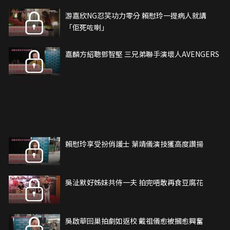
游嘉欣NG忍笑功力零分 賴慰玲一提病人就講
「佢死咗喇」
嘉麟方紹聰鄧智堅 三兄弟聯手演壞人AVENGERS
賴慰玲享受扮俏護士 葉靖儀演技獲高度讚揚
吳沚默好姊妹共侍一夫 拍完唔敢再食豆腐花
吳啟華回巢拍劇如返校 戴祖儀愈被摑愈興奮