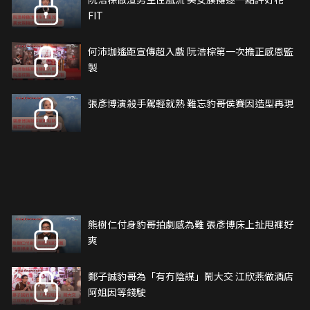
FIT
何沛珈遙距宣傳超入戲 阮浩棕第一次擔正感恩監
製
張彥博演殺手駕輕就熟 難忘豹哥侯賽因造型再現
熊樹仁付身豹哥拍劇感為難 張彥博床上扯甩褲好
爽
鄭子誠豹哥為「有冇陰謀」鬧大交 江欣燕做酒店
阿姐因等錢駛