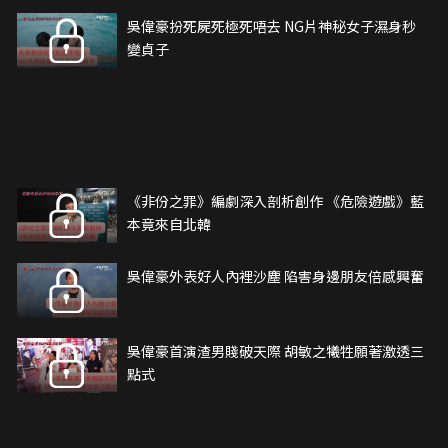
吳偉豪扮死屍死極死唔去 NG片神秘女子濕身秒
變貞子
《非份之罪》編劇深入剖析創作 《危險遊戲》藍
本竟來自北韓
吳偉豪外表好人內裡沙塵 陷害身邊朋友倍感興奮
吳偉豪首演渣男賤破天際 胡敏之犧牲願著激透三
點式