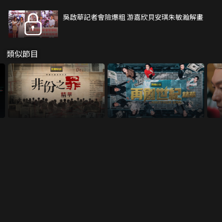
吳啟華記者會險爆粗 游嘉欣貝安琪朱敏瀚解畫
類似節目