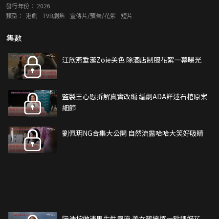
發行年份：
2026
類型：
港劇
TVB劇集
宣傳片/預告/花絮
短片
集數
江欣燕垂涎Zoie美色 除酒店制服花絮一幕曝光
監製王心慰拆解真實改編 編劇ADA詳述石棺原案
細節
劉佩玥NG合集大公開 自然流露哈哈大笑好吸睛
阮浩棕做渣男生性風流 美女簇擁逐一點評好花