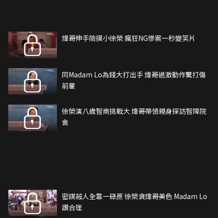
煒哥伸手險摸小徐榮 瘋狂NG慘案一秒變笑片
同Madam Lo為錢大打出手 煒哥過激動作驚打傷
前輩
徐榮演八歲智商挑戰大 煒哥帶領親身探訪智障院
舍
密謀殺人全靠一碌蔗 徐榮貪煒哥美色 Madam Lo
讚合理