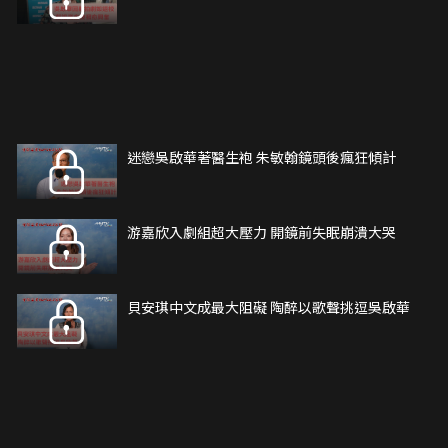
迷戀吳啟華著醫生袍 朱敏翰鏡頭後瘋狂傾計
游嘉欣入劇組超大壓力 開鏡前失眠崩潰大哭
貝安琪中文成最大阻礙 陶醉以歌聲挑逗吳啟華