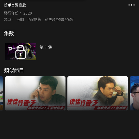
殺手 x 龔嘉欣
發行年份：
2020
類型：
港劇
TVB劇集
宣傳片/預告/花絮
集數
第 1 集
類似節目