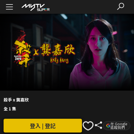
殺手 x 龔嘉欣
全 1 集
在 Google
登入 | 登記
追蹤我們