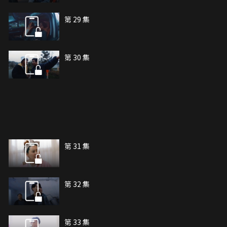
第 29 集
第 30 集
第 31 集
第 32 集
第 33 集