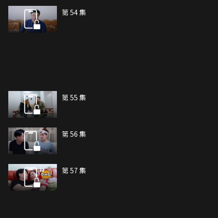
第 54 集
第 55 集
第 56 集
第 57 集