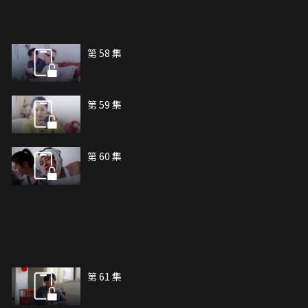
第 58 集
第 59 集
第 60 集
第 61 集