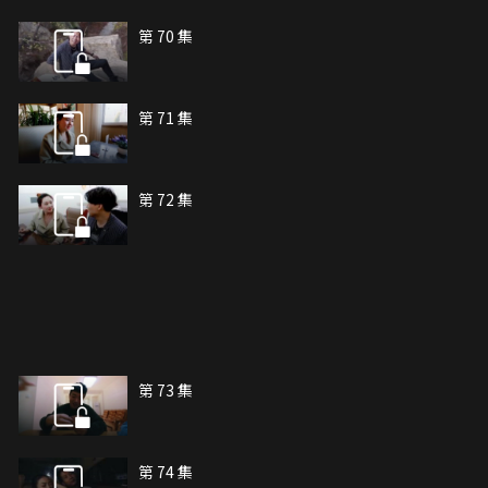
第 70 集
第 71 集
第 72 集
第 73 集
第 74 集