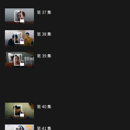
第 37 集
第 38 集
第 39 集
第 40 集
第 41 集