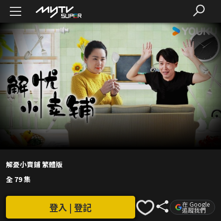
解憂小賣鋪 繁體版
全 79 集
在 Google
登入 | 登記
追蹤我們