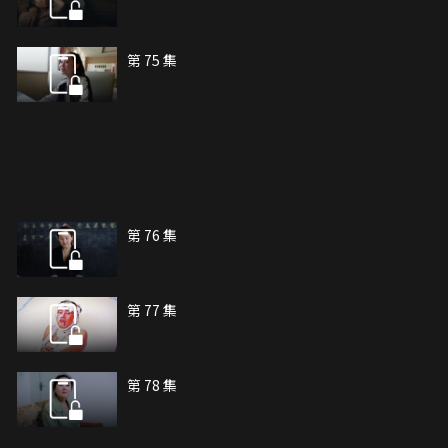
第 75 集
第 76 集
第 77 集
第 78 集