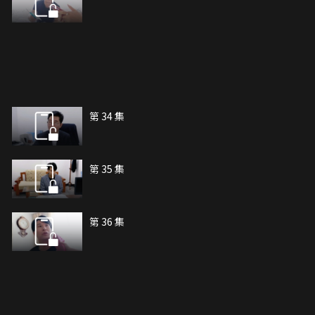
第 34 集
第 35 集
第 36 集