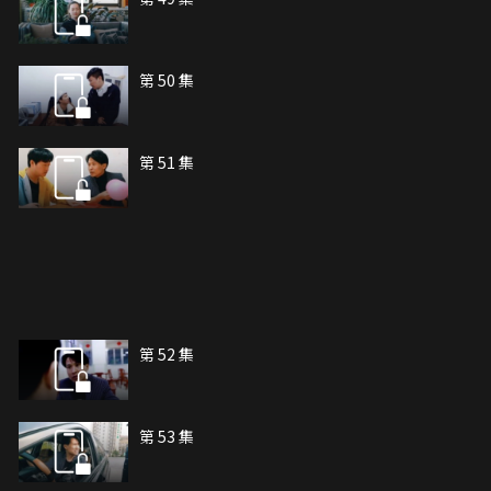
第 50 集
第 51 集
第 52 集
第 53 集