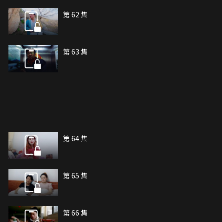
第 62 集
第 63 集
第 64 集
第 65 集
第 66 集