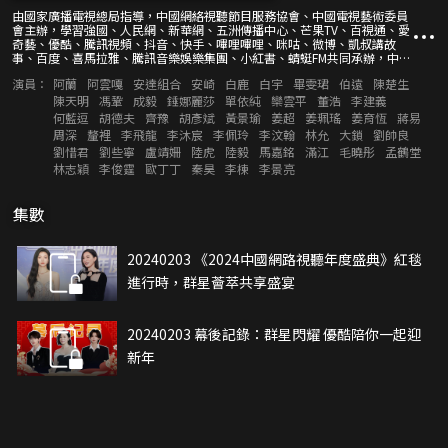
由國家廣播電視總局指導，中國網絡視聽節目服務協會、中國電視藝術委員
會主辦，學習強國、人民網、新華網、五洲傳播中心、芒果TV、百視通、愛
奇藝、優酷、騰訊視頻、抖音、快手、嗶哩嗶哩、咪咕、微博、凱叔講故
事、百度、喜馬拉雅、騰訊音樂娛樂集團、小紅書、蜻蜓FM共同承辦，中國
廣電獨家冠名的《同心向未來——2024中國網絡視聽年度盛典》，將於2月3
演員：
阿蘭
阿雲嘎
安達組合
安崎
白鹿
白宇
畢雯珺
伯遠
陳楚生
日（臘月廿四）晚19點30分在多平臺同步上線播出。
陳天明
馮鞏
成毅
錘娜麗莎
單依純
欒雲平
董浩
李建義
何藍逗
胡德夫
齊豫
胡彥斌
黃景瑜
姜超
姜珮瑤
姜育恆
蔣易
周深
釐裡
李飛龍
李沐宸
李佩玲
李汶翰
林允
大鎖
劉帥良
劉惜君
劉些寧
盧靖姍
陸虎
陸毅
馬嘉銘
滿江
毛曉彤
孟鶴堂
林志穎
李俊霆
歐丁丁
秦昊
李棟
李景亮
集數
20240203 《2024中國網路視聽年度盛典》紅毯
進行時，群星薈萃共享盛宴
20240203 幕後記錄：群星閃耀 優酷陪你一起迎
新年