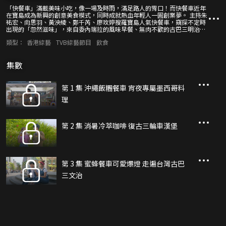
「快餐車」滿載美味小吃，像一場及時雨，滿足路人的胃口！而快餐車近年
在寶島成為新興的創意美食模式，同時成就熱血年輕人一圓創業夢。 主持朱
祐宏、向思羽、黃泱綾、鄭千芮、廖玫婷搜羅寶島人氣快餐車，窺探不定時
出現的「忽然滋味」，來自委內瑞拉的風味早餐、無肉不歡的古巴三明治、
宵夜專屬墨西哥料理、窯烤手工薄餅、希臘烤肉卷、沖繩飯糰，也有日式丼
類型：
香港綜藝
TVB綜藝節目
飲食
飯和炸物，台灣、香港兩地原味道小吃，以及小清新果汁餐車，另會尋訪桃
園餐車基地和台中餐車主題市集！ 小小美食車，盛載着環遊世界的好味道，
快餐車老闆背後又有甚麼創業故事？來一趟充滿血汗的美食之旅，跟着滋味
集數
快餐車出發！
第 1 集 沖繩飯糰餐車 宵夜專屬墨西哥料
理
第 2 集 消暑冷萃咖啡 復古三輪車漢堡
第 3 集 蜜蜂餐車可愛爆燈 走遍台灣古巴
三文治