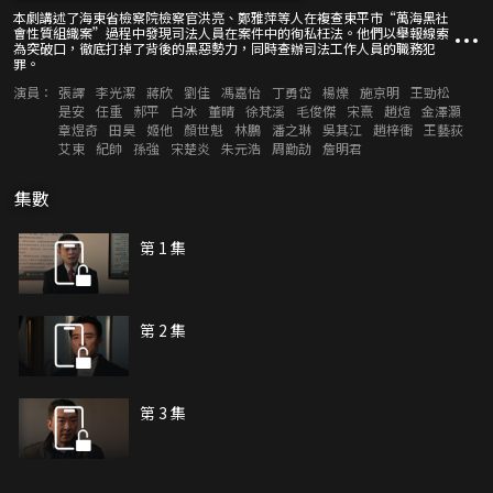
本劇講述了海東省檢察院檢察官洪亮、鄭雅萍等人在複查東平市“萬海黑社
會性質組織案”過程中發現司法人員在案件中的徇私枉法。他們以舉報線索
為突破口，徹底打掉了背後的黑惡勢力，同時查辦司法工作人員的職務犯
罪。
演員：
張譯
李光潔
蔣欣
劉佳
馮嘉怡
丁勇岱
楊爍
施京明
王勁松
是安
任重
郝平
白冰
董晴
徐梵溪
毛俊傑
宋熹
趙煊
金澤灝
章煜奇
田昊
姬他
顏世魁
林鵬
潘之琳
吳其江
趙梓衝
王藝荻
艾東
紀帥
孫強
宋楚炎
朱元浩
周勱劼
詹明君
集數
第 1 集
第 2 集
第 3 集