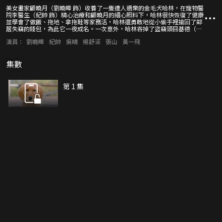
美女畫家顧曉月（劉曉曄 飾）收養了一隻遭人遺棄的金毛犬哈林，在寵物醫
院李醫生（紀帥 飾）精心治療和顧曉月的細心照料下，哈林很快恢復了健康
並學會了做飯、拖地、拿拖鞋等家務活，哈林還勇敢地從小偷手裡搶回了鄰
居失竊的錢包，為此它一夜成名。一次意外，哈林吞掉了盜竊頭目基德（張
山 飾）的鑽石，基德想方設法找到哈林意欲殺害。顧曉月和李醫生怎樣才能
演員：
劉曉曄
紀帥
吳晴
楊舒涵
張山
黃一飛
救出哈林？
集數
第 1 集