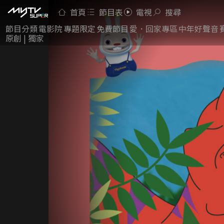
首頁
節目表
電視
搜尋
節目分類
電影院
專題限定
免費節目
愛．回家專區
中年好聲音
原創 | 獨家