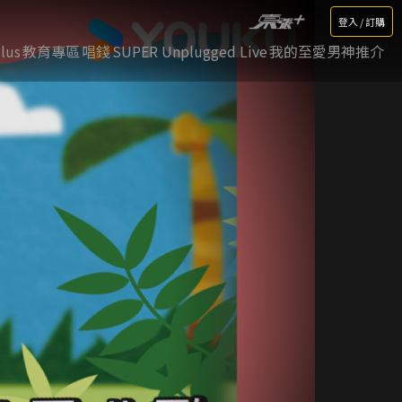
登入 / 訂購
lus
教育專區
唱錢
SUPER Unplugged Live
我的至愛男神推介