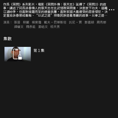
作爲《葉問》系列影片，電影《葉問外傳：張天志》延續了《葉問3》的故
事，講述了同爲詠春傳人的張天志在比武惜敗葉問後，決意放下功夫、遠離
江湖紛爭，但面對接踵而至的連番挑釁，面對家國大義遭受的惡意侵犯，決
定重拾詠春懲戒毒販、“以武之道”捍衛民族道義尊嚴的故事。以拳之道，
優酷獨家幕後記錄影片背後的故事。
演員：
張晉
柳巖
楊紫瓊
戴夫·巴蒂斯塔
託尼·賈
鄭嘉穎
周秀娜
譚耀文
釋彥能
姜皓文
栢天男
集數
第 1 集