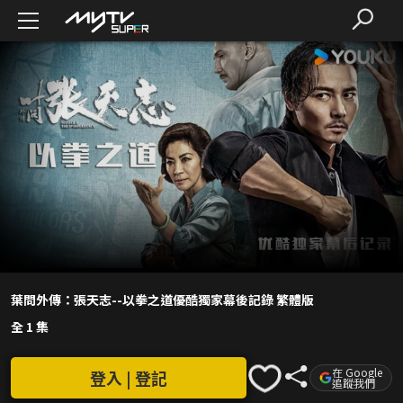
葉問外傳：張天志--以拳之道優酷獨家幕後記錄 繁體版
全 1 集
在 Google
登入 | 登記
追蹤我們