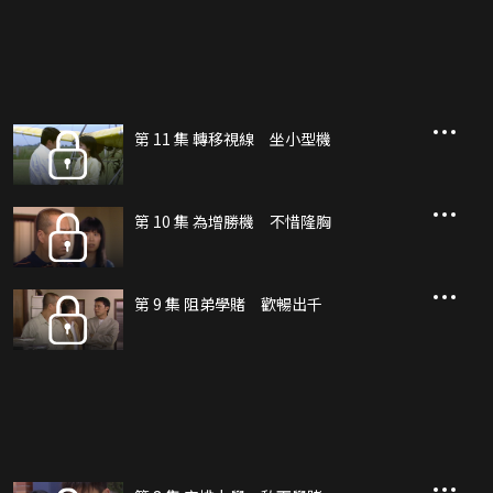
第 11 集 轉移視線 坐小型機
第 10 集 為增勝機 不惜隆胸
第 9 集 阻弟學賭 歡暢出千