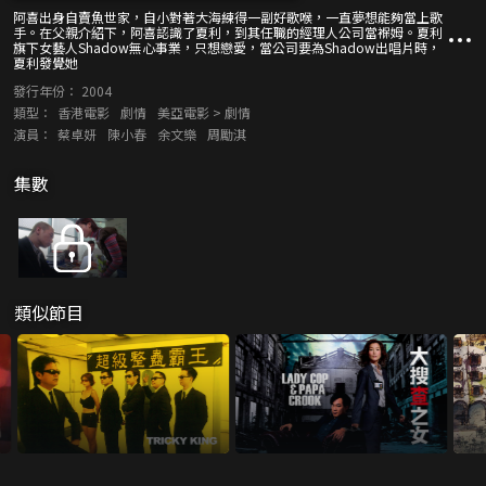
阿喜出身自賣魚世家，自小對著大海練得一副好歌喉，一直夢想能夠當上歌
手。在父親介紹下，阿喜認識了夏利，到其任職的經理人公司當褓姆。夏利
旗下女藝人Shadow無心事業，只想戀愛，當公司要為Shadow出唱片時，
夏利發覺她
發行年份：
2004
類型：
香港電影
劇情
美亞電影 > 劇情
演員：
蔡卓妍
陳小春
余文樂
周勵淇
集數
類似節目